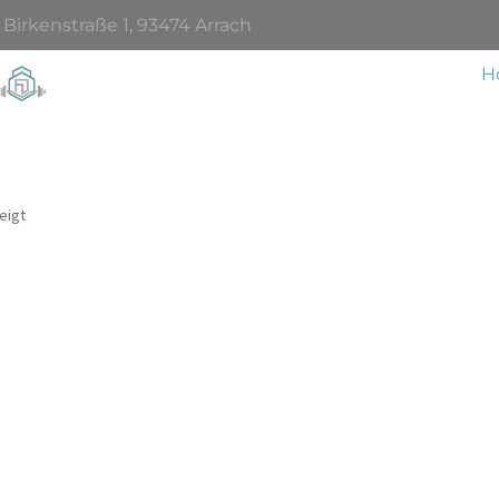
Birkenstraße 1, 93474 Arrach
H
eigt